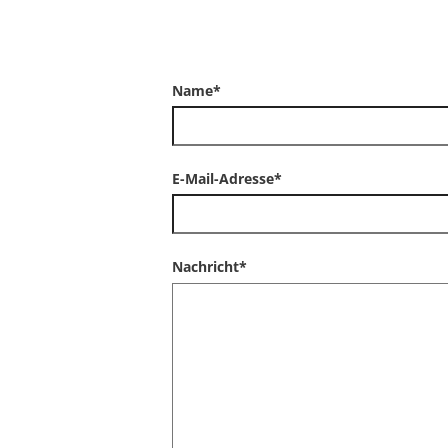
Name
*
Wenn Sie dieses Feld sehen, lassen Sie e
E-Mail-Adresse
*
Nachricht
*